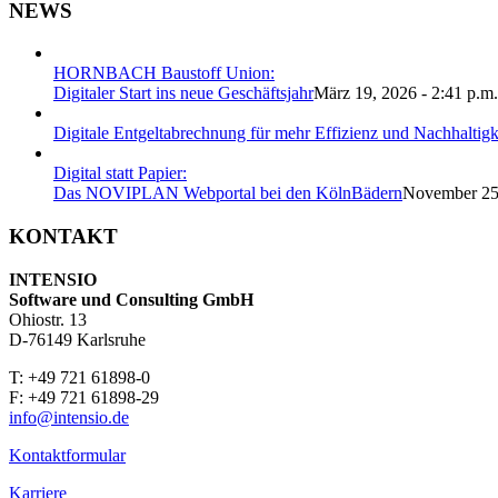
NEWS
HORNBACH Baustoff Union:
Digitaler Start ins neue Geschäftsjahr
März 19, 2026 - 2:41 p.m.
Digitale Entgeltabrechnung für mehr Effizienz und Nachhalti
Digital statt Papier:
Das NOVIPLAN Webportal bei den KölnBädern
November 25,
KONTAKT
INTENSIO
Software und Consulting GmbH
Ohiostr. 13
D-76149 Karlsruhe
T: +49 721 61898-0
F: +49 721 61898-29
info@intensio.de
Kontaktformular
Karriere