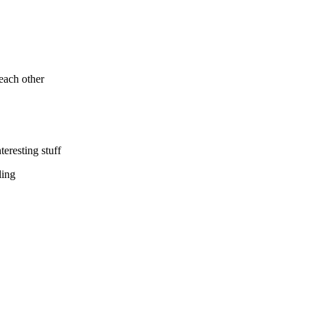
each other
eresting stuff
ling